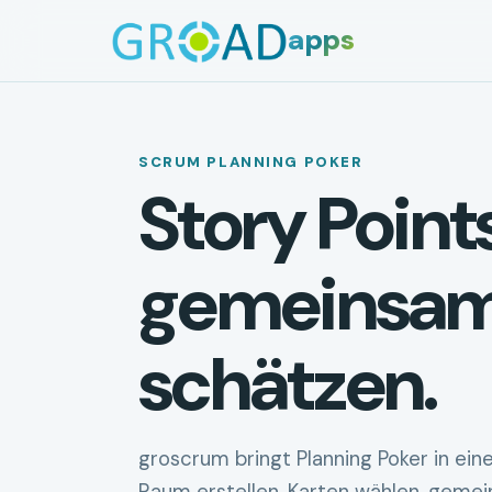
apps
SCRUM PLANNING POKER
Story Point
gemeinsa
schätzen.
groscrum bringt Planning Poker in ein