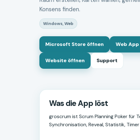
Raum erstellen, Karten wählen, geme
Konsens finden.
Windows, Web
Microsoft Store öffnen
Web App 
Website öffnen
Support
Was die App löst
groscrum ist Scrum Planning Poker für T
Synchronisation, Reveal, Statistik, Ti