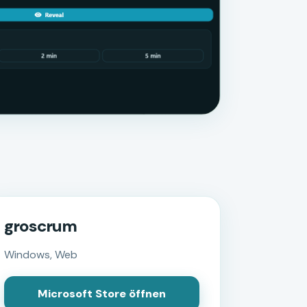
groscrum
Windows, Web
Microsoft Store öffnen