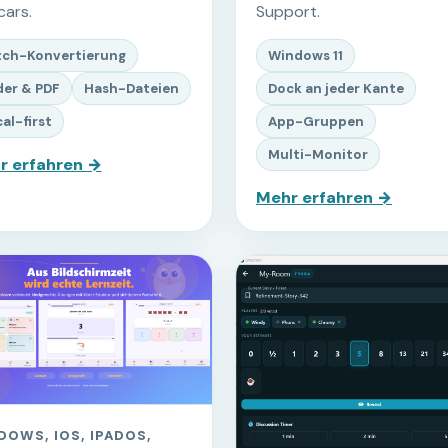
cars.
Support.
tch-Konvertierung
Windows 11
der & PDF
Hash-Dateien
Dock an jeder Kante
al-first
App-Gruppen
Multi-Monitor
r erfahren →
Mehr erfahren →
DOWS, IOS, IPADOS,