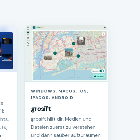
WINDOWS, MACOS, IOS,
IPADOS, ANDROID
le
grosift
1:
grosift hilft dir, Medien und
hts,
Dateien zuerst zu verstehen
ts,
und dann sauber aufzuräumen:
r-