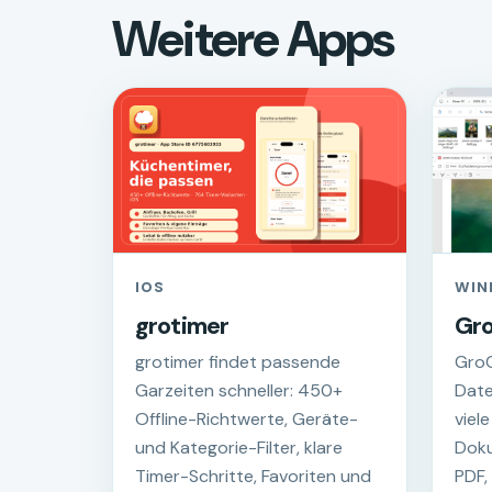
Weitere Apps
IOS
WIN
grotimer
Gr
grotimer findet passende
GroC
Garzeiten schneller: 450+
Date
Offline-Richtwerte, Geräte-
viel
und Kategorie-Filter, klare
Doku
Timer-Schritte, Favoriten und
PDF,