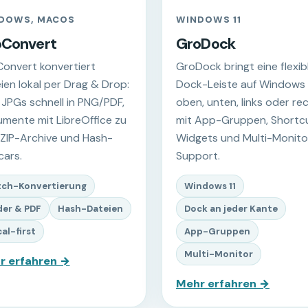
DOWS, MACOS
WINDOWS 11
oConvert
GroDock
onvert konvertiert
GroDock bringt eine flexib
ien lokal per Drag & Drop:
Dock-Leiste auf Windows 1
e JPGs schnell in PNG/PDF,
oben, unten, links oder rec
mente mit LibreOffice zu
mit App-Gruppen, Shortcu
 ZIP-Archive und Hash-
Widgets und Multi-Monito
cars.
Support.
tch-Konvertierung
Windows 11
der & PDF
Hash-Dateien
Dock an jeder Kante
al-first
App-Gruppen
Multi-Monitor
r erfahren →
Mehr erfahren →