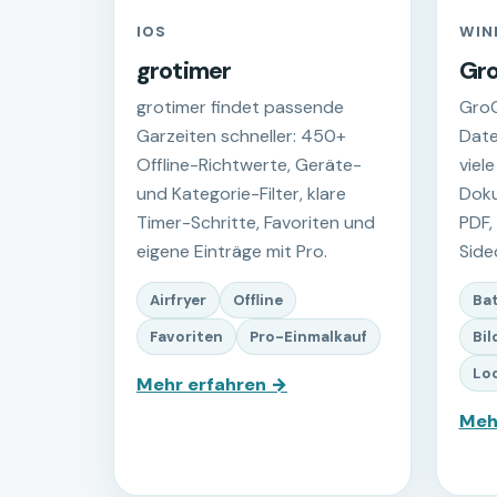
IOS
WIN
grotimer
Gr
grotimer findet passende
GroC
Garzeiten schneller: 450+
Date
Offline-Richtwerte, Geräte-
viel
und Kategorie-Filter, klare
Doku
Timer-Schritte, Favoriten und
PDF,
eigene Einträge mit Pro.
Side
Airfryer
Offline
Ba
Favoriten
Pro-Einmalkauf
Bil
Loc
Mehr erfahren →
Meh